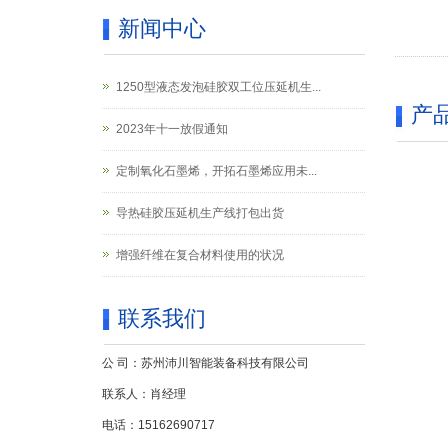
新闻中心
1250型液态发泡硅胶双工位压延机生...
产
2023年十一放假通知
定制氧化石墨烯，开拓石墨烯应用未...
导热硅胶压延机生产线打包出货
增强纤维在复合材料使用的状况
联系我们
公 司：苏州沛川智能装备科技有限公司
联系人：肖经理
电话：15162690717